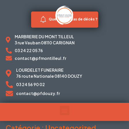
Que faire en cas de décès ?
MARBRERIE DU MONT TILLEUL
3 rue Vauban 08110 CARIGNAN
03 24 22 05 76
contact@pfmontilleul.fr
LOURDELET FUNERAIRE
76 route Nationale 08140 DOUZY
03 24 56 90 02
contact@pfdouzy.fr
Catégorie :
Uncategorized