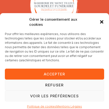
Gérer le consentement aux
cookies
Horaires d'ouverture
Pour offrir les meilleures expériences, nous utilisons des
technologies telles que les cookies pour stocker et/ou accéder aux
informations des appareils. Le fait de consentir à ces technologies
Nous somme joignables 24h/24 en cas de décès au 03 24
nous permettra de traiter des données telles que le comportement
56 90 02
de navigation ou les ID uniques sur ce site. Le fait de ne pas consentir
ou de retirer son consentement peut avoir un effet négatif sur
certaines caractéristiques et fonctions.
ACCEPTER
REFUSER
VOIR LES PRÉFÉRENCES
Mentions légales
– Copyright © 2025. Tout droits réservés –
Fait par
Solas Conseil
Politique de cookies
Mentions Légales